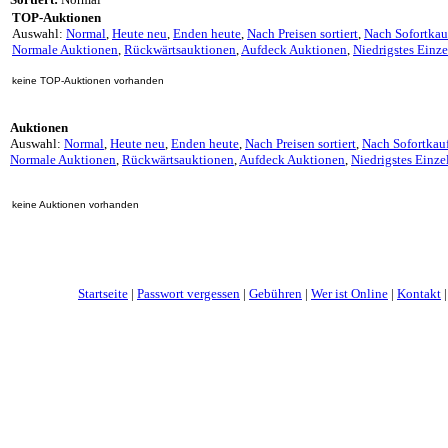
TOP-Auktionen
Auswahl:
Normal
,
Heute neu
,
Enden heute
,
Nach Preisen sortiert
,
Nach Sofortkau
Normale Auktionen
,
Rückwärtsauktionen
,
Aufdeck Auktionen
,
Niedrigstes Einz
keine TOP-Auktionen vorhanden
Auktionen
Auswahl:
Normal
,
Heute neu
,
Enden heute
,
Nach Preisen sortiert
,
Nach Sofortkau
Normale Auktionen
,
Rückwärtsauktionen
,
Aufdeck Auktionen
,
Niedrigstes Einze
keine Auktionen vorhanden
Startseite
|
Passwort vergessen
|
Gebühren
|
Wer ist Online
|
Kontakt