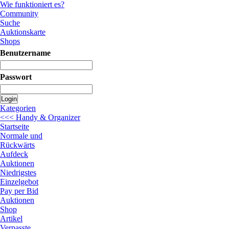
Wie funktioniert es?
Community
Suche
Auktionskarte
Shops
Benutzername
Passwort
Login
Kategorien
<<< Handy & Organizer
Startseite
Normale und
Rückwärts
Aufdeck
Auktionen
Niedrigstes
Einzelgebot
Pay per Bid
Auktionen
Shop
Artikel
Verpasste