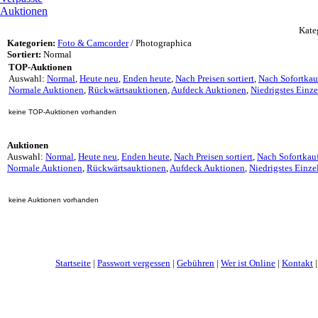
Auktionen
Kate
Kategorien:
Foto & Camcorder
/ Photographica
Sortiert:
Normal
TOP-Auktionen
Auswahl:
Normal
,
Heute neu
,
Enden heute
,
Nach Preisen sortiert
,
Nach Sofortkau
Normale Auktionen
,
Rückwärtsauktionen
,
Aufdeck Auktionen
,
Niedrigstes Einz
keine TOP-Auktionen vorhanden
Auktionen
Auswahl:
Normal
,
Heute neu
,
Enden heute
,
Nach Preisen sortiert
,
Nach Sofortkau
Normale Auktionen
,
Rückwärtsauktionen
,
Aufdeck Auktionen
,
Niedrigstes Einze
keine Auktionen vorhanden
Startseite
|
Passwort vergessen
|
Gebühren
|
Wer ist Online
|
Kontakt