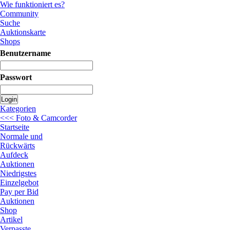
Wie funktioniert es?
Community
Suche
Auktionskarte
Shops
Benutzername
Passwort
Login
Kategorien
<<< Foto & Camcorder
Startseite
Normale und
Rückwärts
Aufdeck
Auktionen
Niedrigstes
Einzelgebot
Pay per Bid
Auktionen
Shop
Artikel
Verpasste