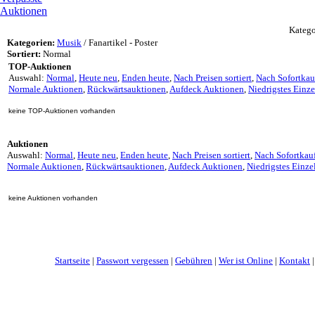
Auktionen
Kategor
Kategorien:
Musik
/ Fanartikel - Poster
Sortiert:
Normal
TOP-Auktionen
Auswahl:
Normal
,
Heute neu
,
Enden heute
,
Nach Preisen sortiert
,
Nach Sofortkau
Normale Auktionen
,
Rückwärtsauktionen
,
Aufdeck Auktionen
,
Niedrigstes Einz
keine TOP-Auktionen vorhanden
Auktionen
Auswahl:
Normal
,
Heute neu
,
Enden heute
,
Nach Preisen sortiert
,
Nach Sofortkau
Normale Auktionen
,
Rückwärtsauktionen
,
Aufdeck Auktionen
,
Niedrigstes Einze
keine Auktionen vorhanden
Startseite
|
Passwort vergessen
|
Gebühren
|
Wer ist Online
|
Kontakt