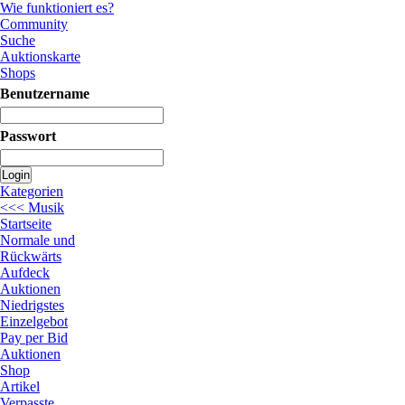
Wie funktioniert es?
Community
Suche
Auktionskarte
Shops
Benutzername
Passwort
Login
Kategorien
<<< Musik
Startseite
Normale und
Rückwärts
Aufdeck
Auktionen
Niedrigstes
Einzelgebot
Pay per Bid
Auktionen
Shop
Artikel
Verpasste